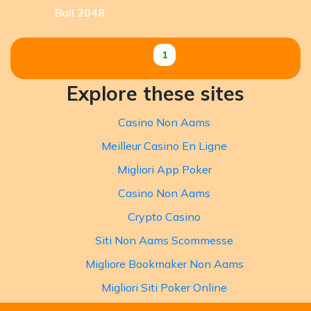
Ball 2048
1
Explore these sites
Casino Non Aams
Meilleur Casino En Ligne
Migliori App Poker
Casino Non Aams
Crypto Casino
Siti Non Aams Scommesse
Migliore Bookmaker Non Aams
Migliori Siti Poker Online