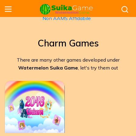
Casino Sites Not On Gamstop
Non Gamstop Casino
UK
Crypto Casinos
Casino Non Aams Sicuri
Casino
Non AAMS Affidabile
Charm Games
There are many other games developed under
Watermelon Suika Game
, let's try them out