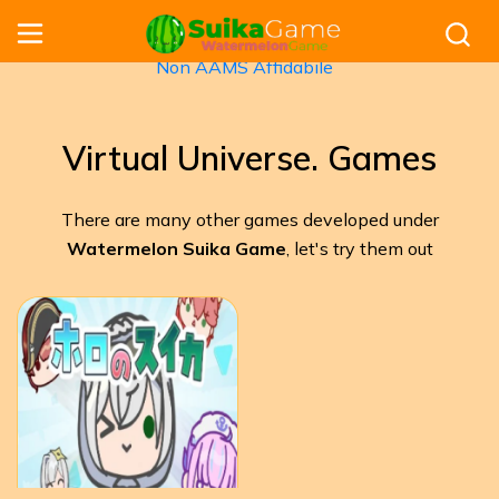
Casino Sites Not On Gamstop
Non Gamstop Casino
UK
Crypto Casinos
Casino Non Aams Sicuri
Casino
Non AAMS Affidabile
Virtual Universe. Games
There are many other games developed under
Watermelon Suika Game
, let's try them out